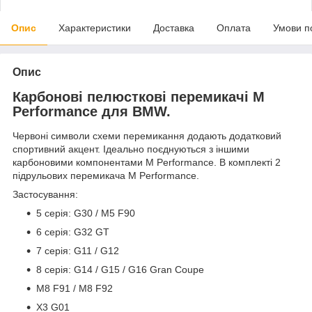
Опис
Характеристики
Доставка
Оплата
Умови п
Опис
Карбонові пелюсткові перемикачі M
Performance для BMW.
Червоні символи схеми перемикання додають додатковий
спортивний акцент. Ідеально поєднуються з іншими
карбоновими компонентами M Performance. В комплекті 2
підрульових перемикача M Performance.
Застосування:
5 серія: G30 / M5 F90
6 серія: G32 GT
7 серія: G11 / G12
8 серія: G14 / G15 / G16 Gran Coupe
M8 F91 / M8 F92
X3 G01