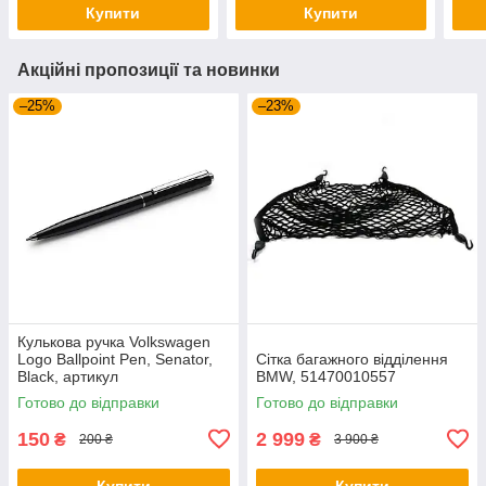
Купити
Купити
Акційні пропозиції та новинки
–25%
–23%
Кулькова ручка Volkswagen
Logo Ballpoint Pen, Senator,
Сітка багажного відділення
Black, артикул
BMW, 51470010557
000087703ME041
Готово до відправки
Готово до відправки
150
2 999
₴
₴
200 ₴
3 900 ₴
Купити
Купити