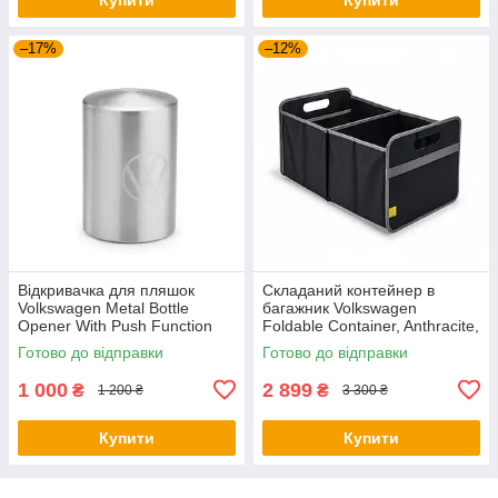
–17%
–12%
Відкривачка для пляшок
Складаний контейнер в
Volkswagen Metal Bottle
багажник Volkswagen
Opener With Push Function
Foldable Container, Anthracite,
NM, артикул
артикул 5H0061104
Готово до відправки
Готово до відправки
000087703LTJKA
1 000
2 899
₴
₴
1 200 ₴
3 300 ₴
Купити
Купити