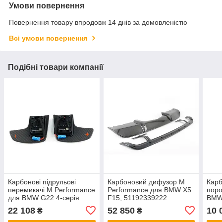
Умови повернення
Повернення товару впродовж 14 днів за домовленістю
Всі умови повернення
Подібні товари компанії
Карбонові підрульові
Карбоновий дифузор M
Карб
перемикачі M Performance
Performance для BMW X5
поро
для BMW G22 4-серія
F15, 51192339222
BMW 
514
22 108
52 850
10 
₴
₴