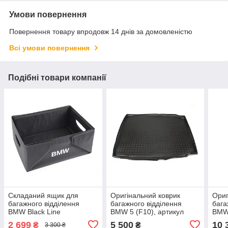
Умови повернення
Повернення товару впродовж 14 днів за домовленістю
Всі умови повернення
Подібні товари компанії
Складаний ящик для
Оригінальний коврик
Ориг
багажного відділення
багажного відділення
бага
BMW Black Line
BMW 5 (F10), артикул
BMW 
(51472303796)
51472153687
арти
2 699
5 500
10 
₴
₴
3 300 ₴