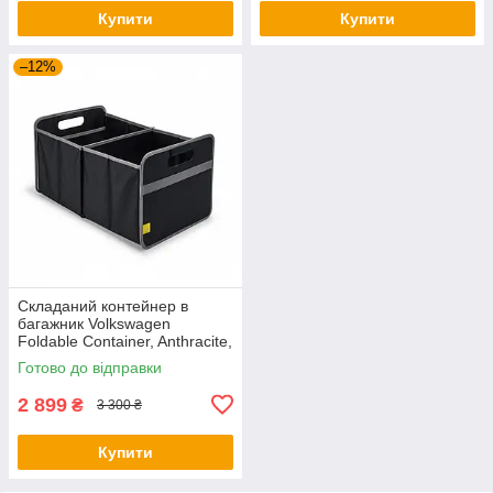
Купити
Купити
–12%
Складаний контейнер в
багажник Volkswagen
Foldable Container, Anthracite,
артикул 5H0061104
Готово до відправки
2 899
₴
3 300 ₴
Купити