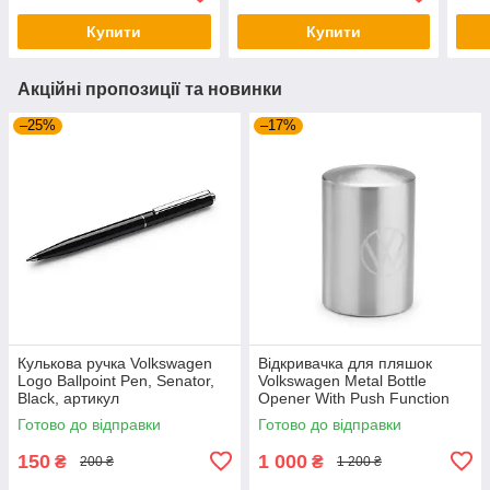
Купити
Купити
Акційні пропозиції та новинки
–25%
–17%
Кулькова ручка Volkswagen
Відкривачка для пляшок
Logo Ballpoint Pen, Senator,
Volkswagen Metal Bottle
Black, артикул
Opener With Push Function
000087703ME041
NM, артикул
Готово до відправки
Готово до відправки
000087703LTJKA
150
1 000
₴
₴
200 ₴
1 200 ₴