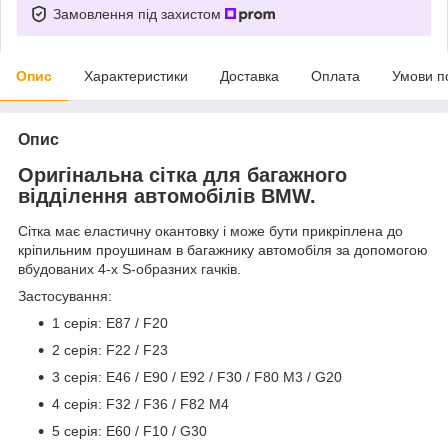
Замовлення під захистом
Опис
Характеристики
Доставка
Оплата
Умови п
Опис
Оригінальна сітка для багажного
відділення автомобілів BMW.
Сітка має еластичну окантовку і може бути прикріплена до
кріпильним проушинам в багажнику автомобіля за допомогою
вбудованих 4-х S-образних гачків.
Застосування:
1 серія: E87 / F20
2 серія: F22 / F23
3 серія: E46 / E90 / E92 / F30 / F80 M3 / G20
4 серія: F32 / F36 / F82 M4
5 серія: E60 / F10 / G30