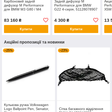
Карбоновий задній
Задній дифузор M
Акце
дифузор M Performance
Performance для BMW
Per
для BMW M3 G80 / M4
G22 4-серія, 51128078907
X5M 
G82, 51195A198B5
83 160
4 300
13 
₴
₴
Купити
Купити
Акційні пропозиції та новинки
–25%
–23%
Кулькова ручка Volkswagen
Logo Ballpoint Pen, Senator,
Сітка багажного відділення