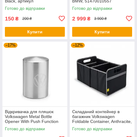
Black, артикул
BMW, 51470010557
000087703ME041
Готово до відправки
Готово до відправки
150
2 999
₴
₴
200 ₴
3 900 ₴
Купити
Купити
–17%
–12%
Відкривачка для пляшок
Складаний контейнер в
Volkswagen Metal Bottle
багажник Volkswagen
Opener With Push Function
Foldable Container, Anthracite,
NM, артикул
артикул 5H0061104
Готово до відправки
Готово до відправки
000087703LTJKA