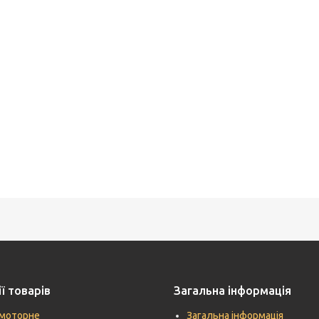
ї товарів
Загальна інформація
моторне
Загальна інформація