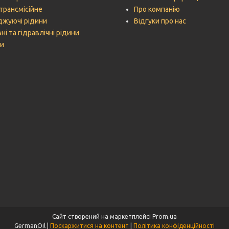
трансмісійне
Про компанію
жуючі рідини
Відгуки про нас
ні та гідравлічні рідини
и
Сайт створений на маркетплейсі
Prom.ua
GermanOil |
Поскаржитися на контент
|
Політика конфіденційності