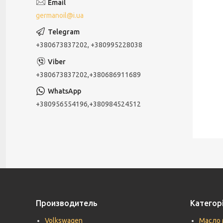
germanoil@i.ua
+380673837202, +380995228038
+380673837202,+380686911689
+380956554196,+380984524512
Производитель
Категорі
Volkswagen
Масло 