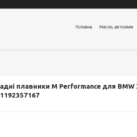
Головна
Масло, автохімія
адні плавники M Performance для BMW X
1192357167