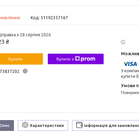
амовлення
Код:
51192357167
дправка з 28 серпня 2026
23 ₴
Купити
Купити з
У компан
73837202
купити б
поверне
Опис
Характеристики
Інформація для замовлен