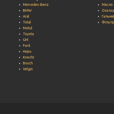
Mercedes-Benz
Масло 
BMW
Охолод
Aral
Гальмів
Total
Фільтр
Motul
Toyota
GM
Ford
Hepu
Knecht
Bosch
Velgio