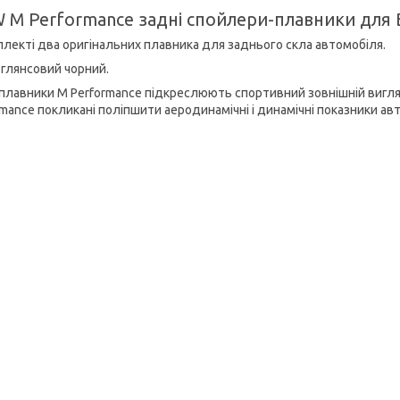
 M Performance задні спойлери-плавники для B
плекті два оригінальних плавника для заднього скла автомобіля.
 глянсовий чорний.
 плавники M Performance підкреслюють спортивний зовнішній вигляд
rmance покликані поліпшити аеродинамічні і динамічні показники ав