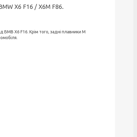
MW X6 F16 / X6M F86.
 БМВ Х6 F16. Крім того, задні плавники M
томобіля.