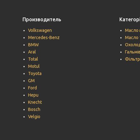
Производитель
Категорі
Volkswagen
Масло 
Mercedes-Benz
Масло 
BMW
Охолод
Aral
Гальмів
Total
Фільтр
Motul
Toyota
GM
Ford
Hepu
Knecht
Bosch
Velgio