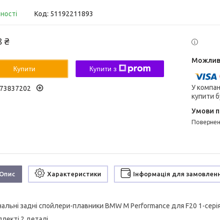
вності
Код:
51192211893
8 ₴
Купити
Купити з
У компан
73837202
купити б
поверне
Опис
Характеристики
Інформація для замовлен
нальні задні спойлери-плавники BMW M Performance для F20 1-серія
лекті 2 деталі.