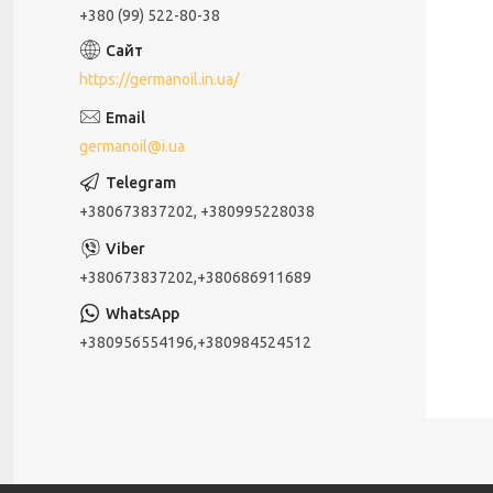
+380 (99) 522-80-38
https://germanoil.in.ua/
germanoil@i.ua
+380673837202, +380995228038
+380673837202,+380686911689
+380956554196,+380984524512