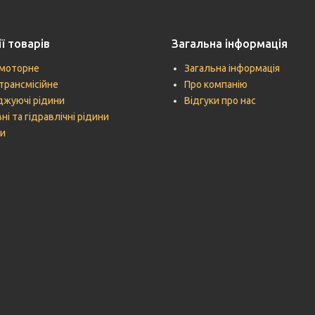
ї товарів
Загальна інформація
моторне
Загальна інформація
трансмісійне
Про компанію
жуючі рідини
Відгуки про нас
ні та гідравлічні рідини
и