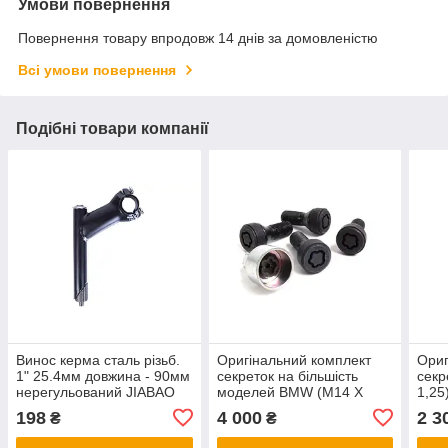
Умови повернення
Повернення товару впродовж 14 днів за домовленістю
Всі умови повернення
Подібні товари компанії
Винос керма сталь різьб.
Оригінальний комплект
Ориг
1" 25.4мм довжина - 90мм
секреток на більшість
секр
нерегульований JIABAO
моделей BMW (M14 X
1,25
JB-8611 чорний
1,25)
198
4 000
2 3
₴
₴