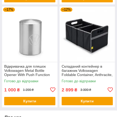
–17%
–12%
Відкривачка для пляшок
Складаний контейнер в
Volkswagen Metal Bottle
багажник Volkswagen
Opener With Push Function
Foldable Container, Anthracite,
NM, артикул
артикул 5H0061104
Готово до відправки
Готово до відправки
000087703LTJKA
1 000
2 899
₴
₴
1 200 ₴
3 300 ₴
Купити
Купити