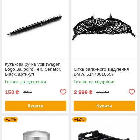
Кулькова ручка Volkswagen
Logo Ballpoint Pen, Senator,
Сітка багажного відділення
Black, артикул
BMW, 51470010557
000087703ME041
Готово до відправки
Готово до відправки
150
2 999
₴
₴
200 ₴
3 900 ₴
Купити
Купити
–17%
–12%