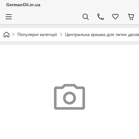
GermanOil.in.ua
Популярні категорії
Центральна кришка для литих диск