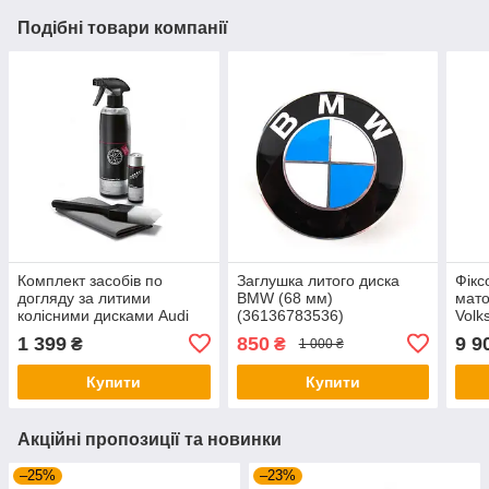
Подібні товари компанії
Комплект засобів по
Заглушка литого диска
Фікс
догляду за литими
BMW (68 мм)
мато
колісними дисками Audi
(36136783536)
Volk
Rim Cleaner Set артикул
штук
1 399
850
9 9
₴
₴
1 000 ₴
00A096327020
Купити
Купити
Акційні пропозиції та новинки
–25%
–23%