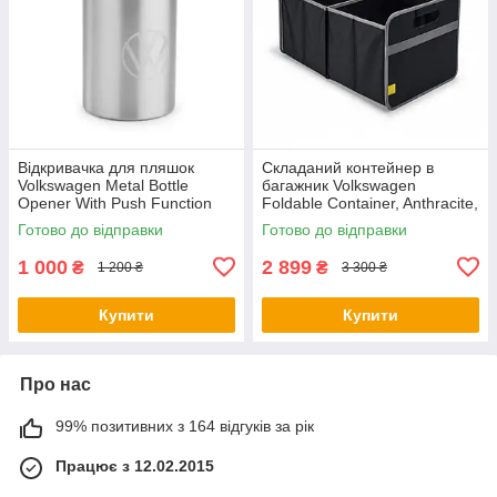
Відкривачка для пляшок
Складаний контейнер в
Volkswagen Metal Bottle
багажник Volkswagen
Opener With Push Function
Foldable Container, Anthracite,
NM, артикул
артикул 5H0061104
Готово до відправки
Готово до відправки
000087703LTJKA
1 000
2 899
₴
₴
1 200 ₴
3 300 ₴
Купити
Купити
Про нас
99% позитивних з 164 відгуків за рік
Працює з 12.02.2015