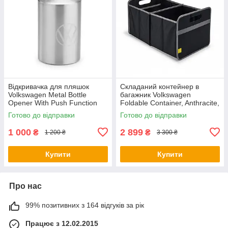
Відкривачка для пляшок
Складаний контейнер в
Volkswagen Metal Bottle
багажник Volkswagen
Opener With Push Function
Foldable Container, Anthracite,
NM, артикул
артикул 5H0061104
Готово до відправки
Готово до відправки
000087703LTJKA
1 000
2 899
₴
₴
1 200 ₴
3 300 ₴
Купити
Купити
Про нас
99% позитивних з 164 відгуків за рік
Працює з 12.02.2015