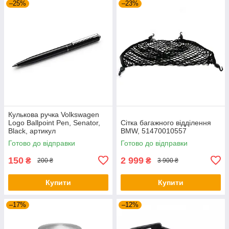
–25%
–23%
Кулькова ручка Volkswagen
Logo Ballpoint Pen, Senator,
Сітка багажного відділення
Black, артикул
BMW, 51470010557
000087703ME041
Готово до відправки
Готово до відправки
150
2 999
₴
₴
200 ₴
3 900 ₴
Купити
Купити
–17%
–12%