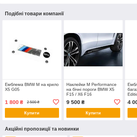
Подібні товари компанії
Емблема BMW M на крило
Наклейки M Performance
Ембл
X5 G05
на бічні пороги BMW X5
бага
F15 / X6 F16
Edit
1 800
9 500
4 0
₴
₴
2 500 ₴
Купити
Купити
Акційні пропозиції та новинки