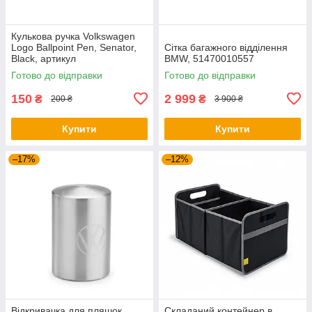
Кулькова ручка Volkswagen
Logo Ballpoint Pen, Senator,
Сітка багажного відділення
Black, артикул
BMW, 51470010557
000087703ME041
Готово до відправки
Готово до відправки
150
2 999
₴
₴
200 ₴
3 900 ₴
Купити
Купити
–17%
–12%
Відкривачка для пляшок
Складаний контейнер в