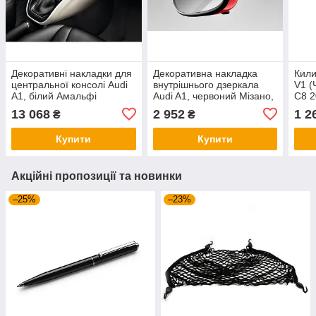
Декоративні накладки для
Декоративна накладка
Кили
центральної консолі Audi
внутрішнього дзеркала
V1 (
A1, білий Амальфі
Audi A1, червоний Мізано,
C8 2
для дзеркала без
13 068
2 952
1 2
₴
₴
автоматичного
затемнення
Купити
Купити
Акційні пропозиції та новинки
–25%
–23%