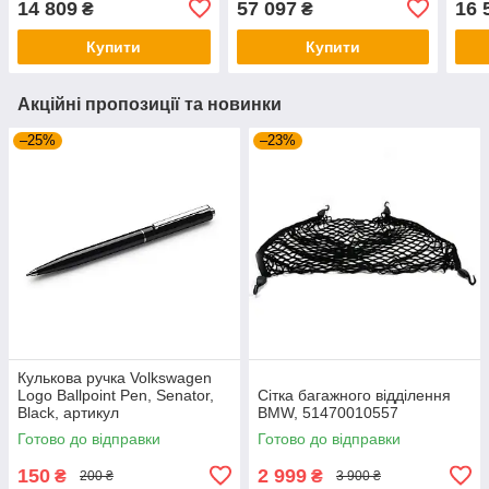
14 809
57 097
16 
₴
₴
Купити
Купити
Акційні пропозиції та новинки
–25%
–23%
Кулькова ручка Volkswagen
Logo Ballpoint Pen, Senator,
Сітка багажного відділення
Black, артикул
BMW, 51470010557
000087703ME041
Готово до відправки
Готово до відправки
150
2 999
₴
₴
200 ₴
3 900 ₴