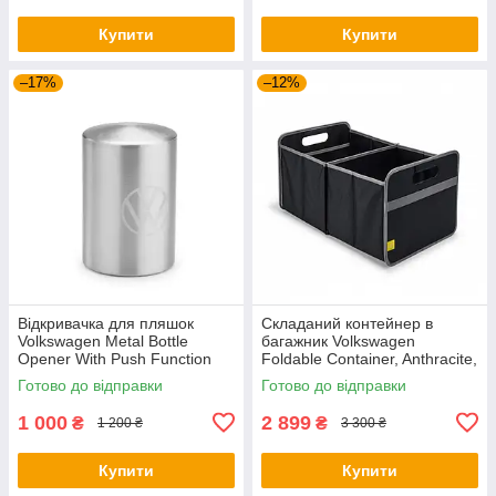
Купити
Купити
–17%
–12%
Відкривачка для пляшок
Складаний контейнер в
Volkswagen Metal Bottle
багажник Volkswagen
Opener With Push Function
Foldable Container, Anthracite,
NM, артикул
артикул 5H0061104
Готово до відправки
Готово до відправки
000087703LTJKA
1 000
2 899
₴
₴
1 200 ₴
3 300 ₴
Купити
Купити