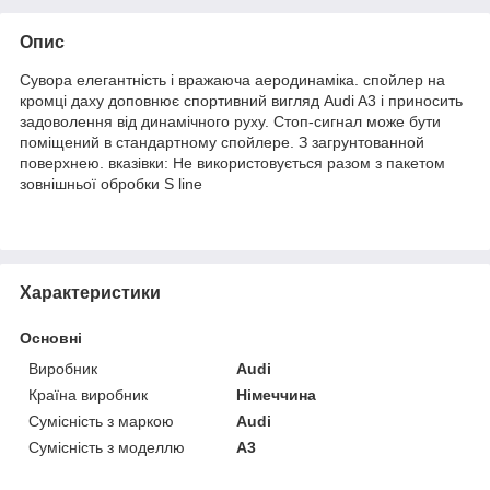
Опис
Сувора елегантність і вражаюча аеродинаміка. спойлер на
кромці даху доповнює спортивний вигляд Audi A3 і приносить
задоволення від динамічного руху. Стоп-сигнал може бути
поміщений в стандартному спойлере. З загрунтованной
поверхнею. вказівки: Не використовується разом з пакетом
зовнішньої обробки S line
Характеристики
Основні
Виробник
Audi
Країна виробник
Німеччина
Сумісність з маркою
Audi
Сумісність з моделлю
A3