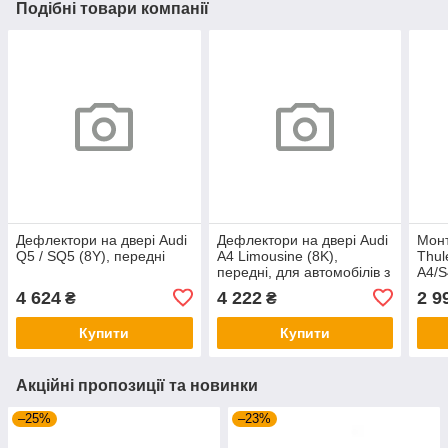
Подібні товари компанії
Дефлектори на двері Audi
Дефлектори на двері Audi
Мон
Q5 / SQ5 (8Y), передні
А4 Limousine (8K),
Thul
передні, для автомобілів з
A4/S
хромованими накладками
B9)(
4 624
4 222
2 9
₴
₴
шахти скла
/ Q5
Cadi
Купити
Купити
Акційні пропозиції та новинки
–25%
–23%