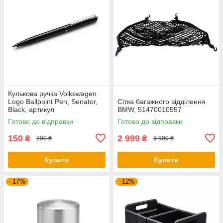
Кулькова ручка Volkswagen
Logo Ballpoint Pen, Senator,
Сітка багажного відділення
Black, артикул
BMW, 51470010557
000087703ME041
Готово до відправки
Готово до відправки
150
2 999
₴
₴
200 ₴
3 900 ₴
Купити
Купити
–17%
–12%