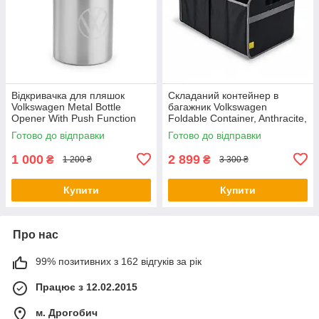
Відкривачка для пляшок
Складаний контейнер в
Volkswagen Metal Bottle
багажник Volkswagen
Opener With Push Function
Foldable Container, Anthracite,
NM, артикул
артикул 5H0061104
Готово до відправки
Готово до відправки
000087703LTJKA
1 000
2 899
₴
₴
1 200 ₴
3 300 ₴
Купити
Купити
Про нас
99% позитивних з 162 відгуків за рік
Працює з 12.02.2015
м. Дрогобич