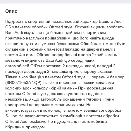
Опис
Підкресліть спортивний позашляховий характер Вашого Audi
Q5 з пакетом обробки Оffroad style. Яскраві акценти зроблять
Ваш Audi візуально ще більш надійним і спортивним: і
практично настільки привабливим, що його навіть шкода
використовувати в умовах бездорожья.Общій пакет може бути
складений з окремих пакетов.Накладкі на дверні панелі з
пакета 4 в стилі Offroad пофарбовані в колір "сірий камінь-
металік »і виділяють Ваш Audi Q5 серед інших
автомобілей.Об'ем поставки: 2 накладки двері, передні 2
накладки двері, задні 2 накладки крил, спереду вказівки:
Тільки в комбінації з пакетом Offroad style 1, передній бампер
(8R0071053A 1QP) Тільки в поєднанні з розширювачами
колісних арок кольору «сірий камінь» При дооснащення
пакетом Offroad style додаткова установка підніжок
неможлива, якщо автомобіль оснащений тягово-зчіпним
пристроєм і панорамним скляним дахом. Не
використовується в комбінації з пакетом зовнішньої обробки
S-Line Не використовується в комбінації з пакетом обробки
Offroad Audi exclusive Не підходить для автомобілів з
гібридним приводом