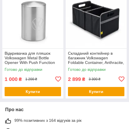
Відкривачка для пляшок
Складаний контейнер в
Volkswagen Metal Bottle
багажник Volkswagen
Opener With Push Function
Foldable Container, Anthracite,
NM, артикул
артикул 5H0061104
Готово до відправки
Готово до відправки
000087703LTJKA
1 000
2 899
₴
₴
1 200 ₴
3 300 ₴
Купити
Купити
Про нас
99% позитивних з 164 відгуків за рік