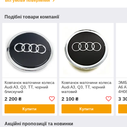
Всі умови повернення
Подібні товари компанії
Ковпачок маточини колеса
Ковпачок маточини колеса
ЭМБ
Audi A3, Q3, TT, чорний
Audi A3, Q3, TT, чорний
A6 A
блискучий
матовий
4H0
2 200
2 100
3 3
₴
₴
Купити
Купити
Акційні пропозиції та новинки