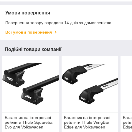
Умови повернення
Повернення товару впродовж 14 днів за домовленістю
Всі умови повернення
Подібні товари компанії
Багажник на інтегровані
Багажник на інтегровані
Бага
рейлінги Thule Squarebar
рейлінги Thule WingBar
рейл
Evo для Volkswagen
Edge для Volkswagen
Edge
Touareg (mkIII) 2018-2023
Touareg (mkIII) 2018-2023
Volk