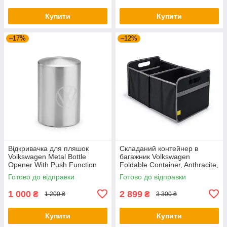
Купити
Купити
–17%
–12%
Відкривачка для пляшок
Складаний контейнер в
Volkswagen Metal Bottle
багажник Volkswagen
Opener With Push Function
Foldable Container, Anthracite,
NM, артикул
артикул 5H0061104
Готово до відправки
Готово до відправки
000087703LTJKA
1 000
2 899
₴
₴
1 200 ₴
3 300 ₴
Купити
Купити