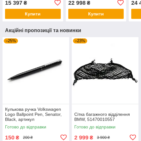
15 397
22 998
24 
₴
₴
(TH 7123-7106-6053)
(TH 7214-7214-7206-6053)
2018
7214
Купити
Купити
Акційні пропозиції та новинки
–25%
–23%
Кулькова ручка Volkswagen
Logo Ballpoint Pen, Senator,
Сітка багажного відділення
Black, артикул
BMW, 51470010557
000087703ME041
Готово до відправки
Готово до відправки
150
2 999
₴
₴
200 ₴
3 900 ₴