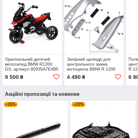
Оригінальний дитячий
Запірний циліндр для
Полк
велосипед BMW R1200
центрального замка
цен
GS, артикул 80935A7E4B5
мотоцикла BMW R 1200
R 12
GS / Adventure 2013-2019
9 500
4 490
6 8
₴
₴
рік
Акційні пропозиції та новинки
–25%
–23%