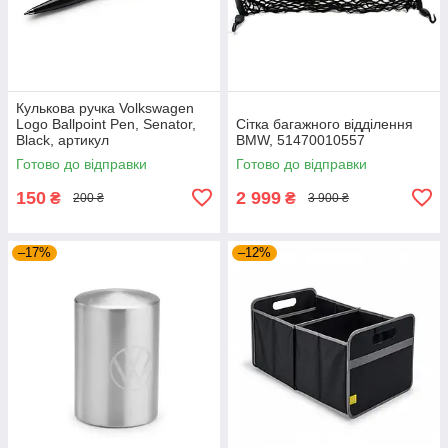
Кулькова ручка Volkswagen
Logo Ballpoint Pen, Senator,
Сітка багажного відділення
Black, артикул
BMW, 51470010557
000087703ME041
Готово до відправки
Готово до відправки
150
2 999
₴
₴
200 ₴
3 900 ₴
–17%
–12%