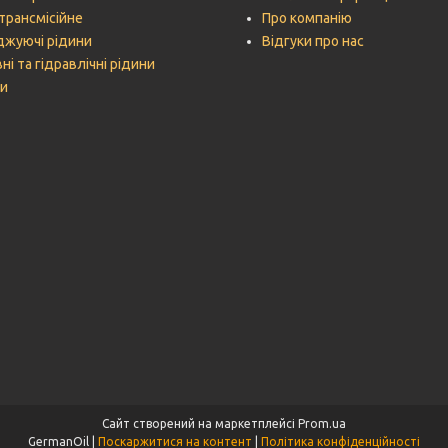
трансмісійне
Про компанію
жуючі рідини
Відгуки про нас
ні та гідравлічні рідини
и
Сайт створений на маркетплейсі
Prom.ua
GermanOil |
Поскаржитися на контент
|
Політика конфіденційності