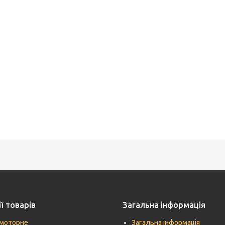
ї товарів
Загальна інформація
моторне
Загальна інформація