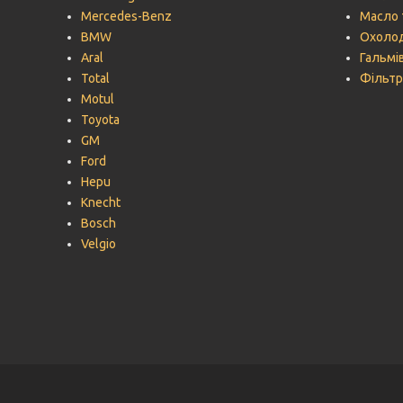
Mercedes-Benz
Масло 
BMW
Охолод
Aral
Гальмів
Total
Фільтр
Motul
Toyota
GM
Ford
Hepu
Knecht
Bosch
Velgio