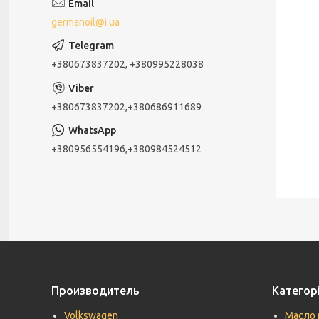
germanoil@i.ua
+380673837202, +380995228038
+380673837202,+380686911689
+380956554196,+380984524512
Производитель
Категорі
Volkswagen
Масло 