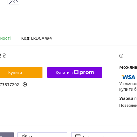
вності
Код:
LRDCA494
2 ₴
Купити
Купити з
У компан
73837202
купити б
поверне