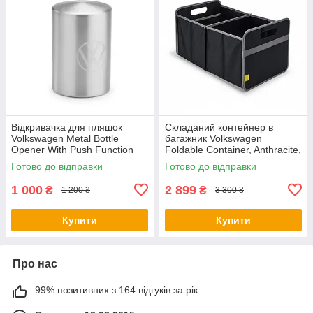
Відкривачка для пляшок
Складаний контейнер в
Volkswagen Metal Bottle
багажник Volkswagen
Opener With Push Function
Foldable Container, Anthracite,
NM, артикул
артикул 5H0061104
Готово до відправки
Готово до відправки
000087703LTJKA
1 000
2 899
₴
₴
1 200 ₴
3 300 ₴
Купити
Купити
Про нас
99% позитивних з 164 відгуків за рік