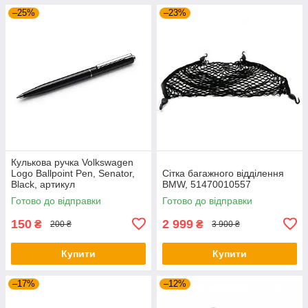
–25%
–23%
Кулькова ручка Volkswagen
Logo Ballpoint Pen, Senator,
Сітка багажного відділення
Black, артикул
BMW, 51470010557
000087703ME041
Готово до відправки
Готово до відправки
150
2 999
₴
₴
200 ₴
3 900 ₴
Купити
Купити
–17%
–12%