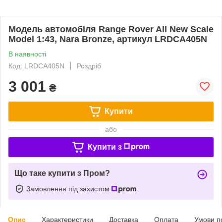
Модель автомобіля Range Rover All New Scale
Model 1:43, Nara Bronze, артикул LRDCA405N
В наявності
Код: LRDCA405N
Роздріб
3 001
₴
Купити
або
Купити з
Що таке купити з Пром?
Замовлення під захистом
Опис
Характеристики
Доставка
Оплата
Умови п