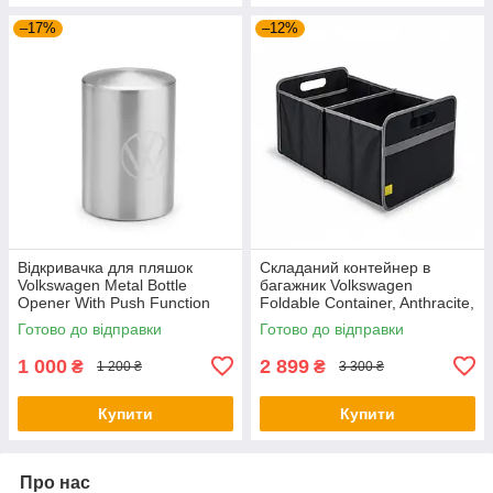
–17%
–12%
Відкривачка для пляшок
Складаний контейнер в
Volkswagen Metal Bottle
багажник Volkswagen
Opener With Push Function
Foldable Container, Anthracite,
NM, артикул
артикул 5H0061104
Готово до відправки
Готово до відправки
000087703LTJKA
1 000
2 899
₴
₴
1 200 ₴
3 300 ₴
Купити
Купити
Про нас