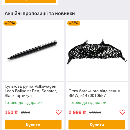
Акційні пропозиції та новинки
–25%
–23%
Кулькова ручка Volkswagen
Logo Ballpoint Pen, Senator,
Сітка багажного відділення
Black, артикул
BMW, 51470010557
000087703ME041
Готово до відправки
Готово до відправки
150
2 999
₴
₴
200 ₴
3 900 ₴
Купити
Купити