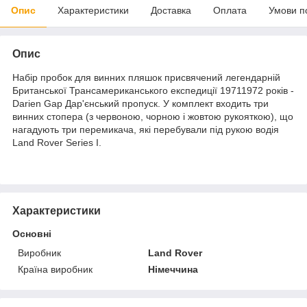
Опис
Характеристики
Доставка
Оплата
Умови п
Опис
Набір пробок для винних пляшок присвячений легендарній
Британської Трансамериканського експедиції 19711972 років -
Darien Gap Дар'єнський пропуск. У комплект входить три
винних стопера (з червоною, чорною і жовтою рукояткою), що
нагадують три перемикача, які перебували під рукою водія
Land Rover Series I.
Характеристики
Основні
Виробник
Land Rover
Країна виробник
Німеччина