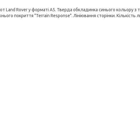
от Land Rover у форматі А5. Тверда обкладинка синього кольору з 
ього покриття "Terrain Response". Лініювання сторінки. Кількість лис