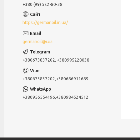
+380 (99) 522-80-38
https://germanoil.in.ua/
germanoil@i.ua
+380673837202, +380995228038
+380673837202,+380686911689
+380956554196,+380984524512