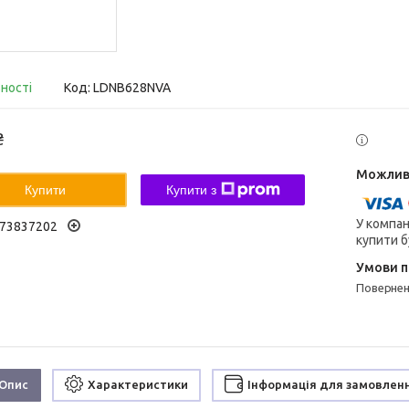
вності
Код:
LDNB628NVA
₴
Купити
Купити з
У компан
73837202
купити б
поверне
Опис
Характеристики
Інформація для замовлен