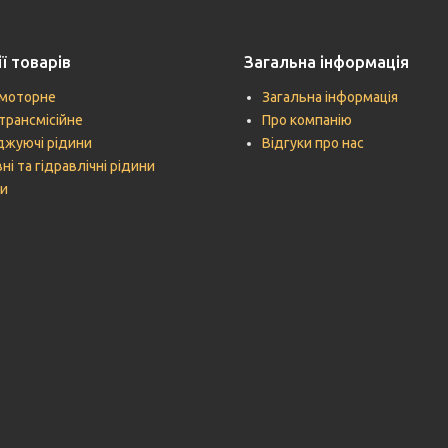
ї товарів
Загальна інформація
моторне
Загальна інформація
трансмісійне
Про компанію
жуючі рідини
Відгуки про нас
ні та гідравлічні рідини
и