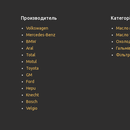
Производитель
Категорі
Volkswagen
Масло 
Mercedes-Benz
Масло 
BMW
Охолод
Aral
Гальмів
Total
Фільтр
Motul
Toyota
GM
Ford
Hepu
Knecht
Bosch
Velgio