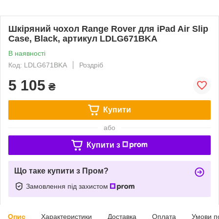
Шкіряний чохол Range Rover для iPad Air Slip
Case, Black, артикул LDLG671BKA
В наявності
Код: LDLG671BKA
Роздріб
5 105
₴
Купити
або
Купити з
Що таке купити з Пром?
Замовлення під захистом
Опис
Характеристики
Доставка
Оплата
Умови п