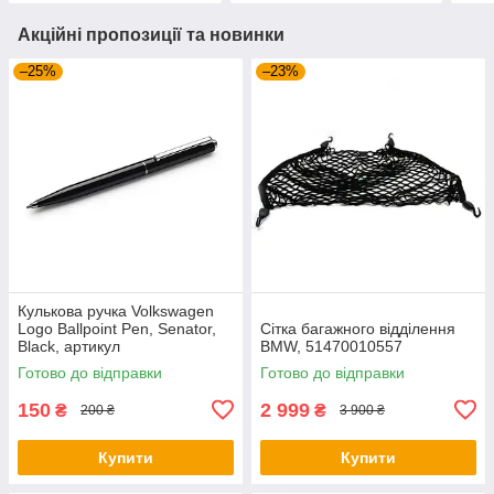
Акційні пропозиції та новинки
–25%
–23%
Кулькова ручка Volkswagen
Logo Ballpoint Pen, Senator,
Сітка багажного відділення
Black, артикул
BMW, 51470010557
000087703ME041
Готово до відправки
Готово до відправки
150
2 999
₴
₴
200 ₴
3 900 ₴
Купити
Купити