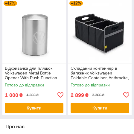
–17%
–12%
Відкривачка для пляшок
Складаний контейнер в
Volkswagen Metal Bottle
багажник Volkswagen
Opener With Push Function
Foldable Container, Anthracite,
NM, артикул
артикул 5H0061104
Готово до відправки
Готово до відправки
000087703LTJKA
1 000
2 899
₴
₴
1 200 ₴
3 300 ₴
Купити
Купити
Про нас