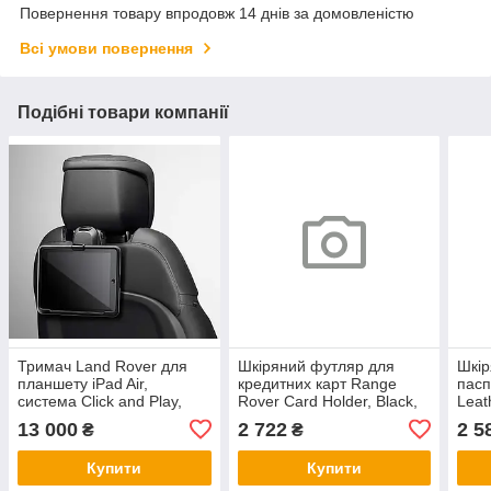
Повернення товару впродовж 14 днів за домовленістю
Всі умови повернення
Подібні товари компанії
Тримач Land Rover для
Шкіряний футляр для
Шкір
планшету iPad Air,
кредитних карт Range
пасп
система Click and Play,
Rover Card Holder, Black,
Leat
артикул VPLRS0392
артикул LDLG672BKA
Blac
13 000
2 722
2 5
₴
₴
LDL
Купити
Купити