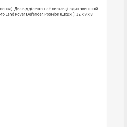
енал). Два відділення на блискавці, один зовнішній
 Land Rover Defender. Розміри (ШхВхГ): 22 х 9 х 8