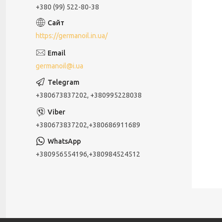
+380 (99) 522-80-38
https://germanoil.in.ua/
germanoil@i.ua
+380673837202, +380995228038
+380673837202,+380686911689
+380956554196,+380984524512