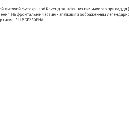
ий дитячий футляр Land Rover для шкільних письмового приладдя (п
ення. На фронтальній частині - аплікація з зображенням легендарного
Артикул: 51LBGF250PNA