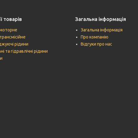
ї товарів
Загальна інформація
моторне
Загальна інформація
трансмісійне
Про компанію
жуючі рідини
Відгуки про нас
ні та гідравлічні рідини
и