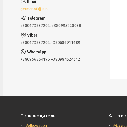
germanoil@i.ua
+380673837202, +380995228038
+380673837202,+380686911689
+380956554196,+380984524512
Производитель
Категорі
Volkswagen
Масло 