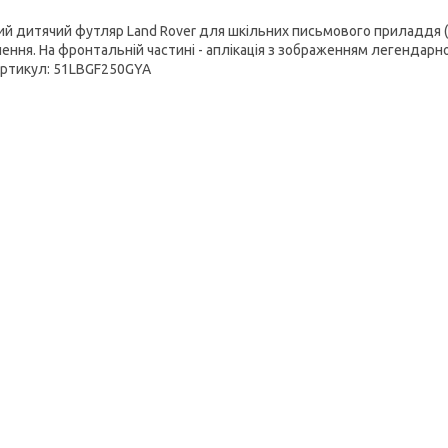
ий дитячий футляр Land Rover для шкільних письмового приладдя (п
ення. На фронтальній частині - аплікація з зображенням легендарного
Артикул: 51LBGF250GYA