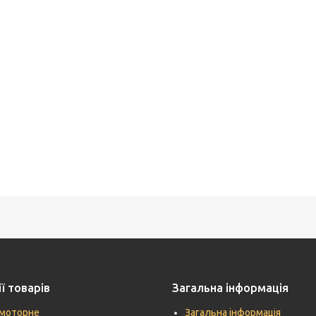
ї товарів
Загальна інформація
моторне
Загальна інформація