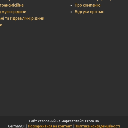
трансмісійне
Про компанію
жуючі рідини
Відгуки про нас
ні та гідравлічні рідини
и
Сайт створений на маркетплейсі
Prom.ua
GermanOil |
Поскаржитися на контент
|
Політика конфіденційності