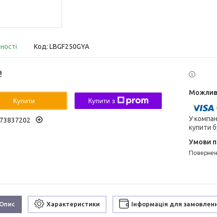
вності
Код:
LBGF250GYA
₴
Купити
Купити з
У компан
73837202
купити б
поверне
Опис
Характеристики
Інформація для замовлен