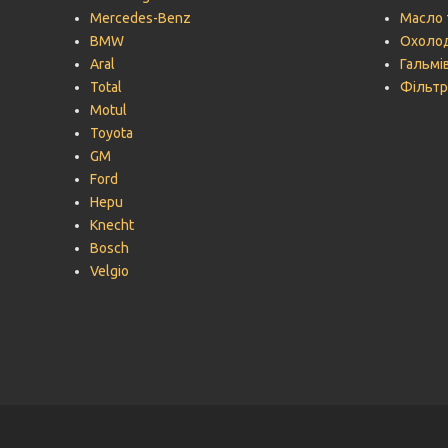
Mercedes-Benz
Масло 
BMW
Охолод
Aral
Гальмів
Total
Фільтр
Motul
Toyota
GM
Ford
Hepu
Knecht
Bosch
Velgio