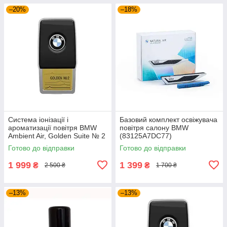
–20%
–18%
Система іонізації і
Базовий комплект освіжувача
ароматизації повітря BMW
повітря салону BMW
Ambient Air, Golden Suite № 2
(83125A7DC77)
(64119382615)
Готово до відправки
Готово до відправки
1 999
1 399
₴
₴
2 500 ₴
1 700 ₴
–13%
–13%