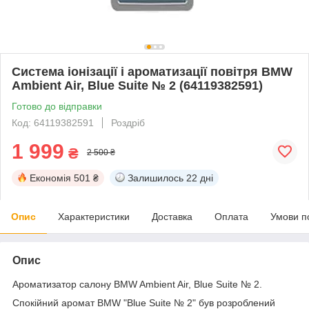
Система іонізації і ароматизації повітря BMW
Ambient Air, Blue Suite № 2 (64119382591)
Готово до відправки
Код: 64119382591
Роздріб
1 999
₴
2 500 ₴
Економія
501 ₴
Залишилось
22 дні
Опис
Характеристики
Доставка
Оплата
Умови п
Опис
Ароматизатор салону BMW Ambient Air, Blue Suite № 2.
Спокійний аромат BMW "Blue Suite № 2" був розроблений