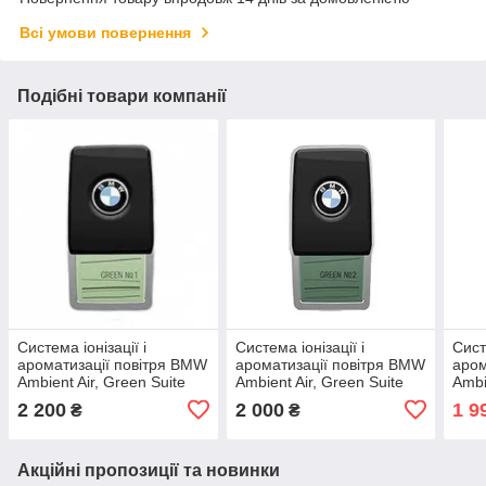
Всі умови повернення
Подібні товари компанії
Система іонізації і
Система іонізації і
Сист
ароматизації повітря BMW
ароматизації повітря BMW
аром
Ambient Air, Green Suite
Ambient Air, Green Suite
Ambi
№1 (64119382597)
№2 (64119382603)
№ 1 
2 200
2 000
1 9
₴
₴
Акційні пропозиції та новинки