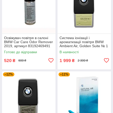
Освіжувач повітря в салоні
Система іонізації і
BMW Car Care Odor Remover
ароматизації повітря BMW
2019, артикул 83192469491
Ambient Air, Golden Suite № 1
(83192233353)
(64119382609)
Готово до відправки
В наявності
520
1 999
₴
₴
600 ₴
2 300 ₴
–12%
–11%