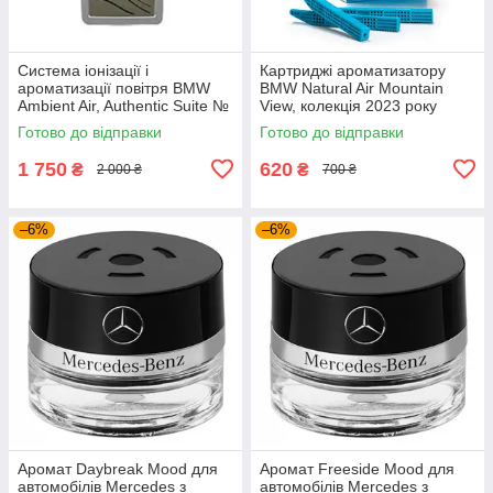
Система іонізації і
Картриджі ароматизатору
ароматизації повітря BMW
BMW Natural Air Mountain
Ambient Air, Authentic Suite №
View, колекція 2023 року
2 (64119382627)
(83125A7DCA2)
Готово до відправки
Готово до відправки
1 750
620
₴
₴
2 000 ₴
700 ₴
–6%
–6%
Аромат Daybreak Mood для
Аромат Freeside Mood для
автомобілів Mercedes з
автомобілів Mercedes з