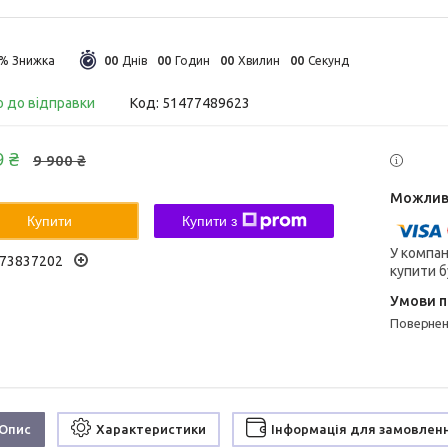
0
0
0
0
0
0
0
0
9%
Днів
Годин
Хвилин
Секунд
о до відправки
Код:
51477489623
9 ₴
9 900 ₴
Купити
Купити з
У компан
73837202
купити б
поверне
Опис
Характеристики
Інформація для замовлен