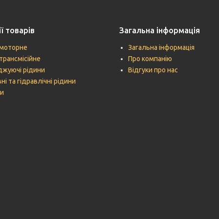
ї товарів
Загальна інформація
моторне
Загальна інформація
трансмісійне
Про компанію
жуючі рідини
Відгуки про нас
ні та гідравлічні рідини
и