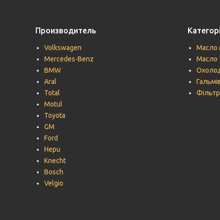
Производитель
Категорі
Volkswagen
Масло 
Mercedes-Benz
Масло 
BMW
Охолод
Aral
Гальмів
Total
Фільтр
Motul
Toyota
GM
Ford
Hepu
Knecht
Bosch
Velgio