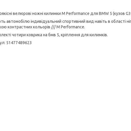
оякісні велюрові ножні килимки M Performance для BMW 5 (кузов G3
ть автомобілю індивідуальний спортивний вид навіть в області ні
кою контрастних кольорів /// М Performance.
лекті чотири коврика на бмв 5, кріплення для килимків.
ул: 51477489623