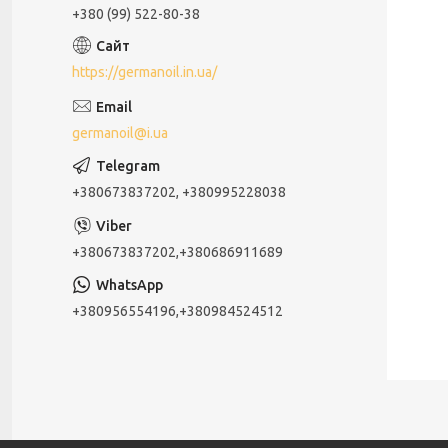
+380 (99) 522-80-38
https://germanoil.in.ua/
germanoil@i.ua
+380673837202, +380995228038
+380673837202,+380686911689
+380956554196,+380984524512