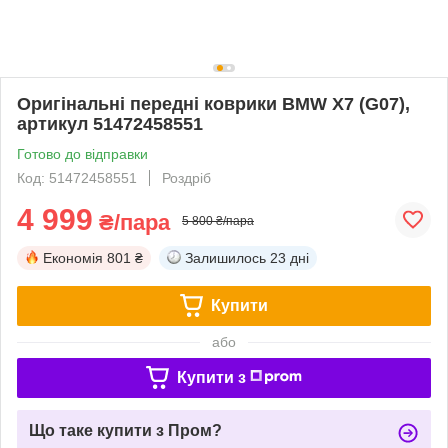
Оригінальні передні коврики BMW X7 (G07),
артикул 51472458551
Готово до відправки
Код: 51472458551
Роздріб
4 999
₴/пара
5 800 ₴/пара
Економія
801 ₴
Залишилось
23 дні
Купити
або
Купити з
Що таке купити з Пром?