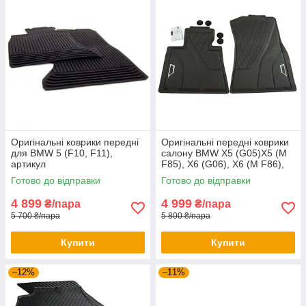
Оригінальні коврики передні
Оригінальні передні коврики
для BMW 5 (F10, F11),
салону BMW X5 (G05)X5 (M
артикул
F85), X6 (G06), X6 (M F86),
51472153725/51475B70A00
X7 (G07), XM (G09),
Готово до відправки
Готово до відправки
51472458551
4 899
4 999
₴/пара
₴/пара
5 700 ₴/пара
5 800 ₴/пара
Купити
Купити
–12%
–11%