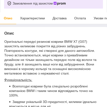
Замовлення під захистом
Опис
Характеристики
Доставка
Оплата
Умови п
Опис
Оригінальні передні резинові коврики BMW X7 (G07)
захистять килимове покриття від різних забруднень.
Повторюють контури, які створені для даного автомобіля.
Точно встановлюються, міцні коврики з привабливим
дизайном не тільки захищають переднє поле від вологи та
бруду, але й захищають ваші ноги від забруднення. Вони
виконані в чорному кольорі та оснащені високоякісною
металевою вставкою з нержавіючої сталі.
Функціональність:
Всепогодні коврики була спеціально розроблені
компанією BMW і таким чином відповідають точно на
100%.
Завдяки унікальній 3D-придатності, килимки ідеально
вписуються в місце для ніг.