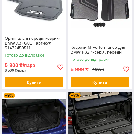
Оригінальні передні коврики
BMW X3 (G01), артикул
Коврики M Performance для
51472450511
BMW F32 4-серія, передні
Готово до відправки
Готово до відправки
5 800
₴/пара
6 999
₴
7 800 ₴
6 500 ₴/пара
Купити
Купити
–9%
–9%