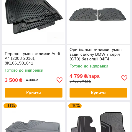
Оригінальні килимки гумові
Передні гумові килимки Audi
задні салону BMW 7 серія
A4 (2008-2016),
(G70) без опції 04F4
8K1061501041
51475A56C43
Готово до відправки
Готово до відправки
4 799
₴/пара
3 500
₴
4 000 ₴
5 400 ₴/пара
Купити
Купити
–11%
–10%