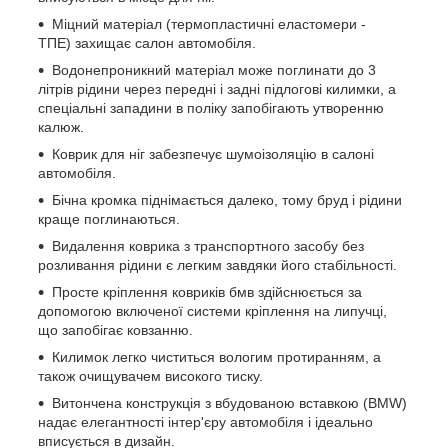
Міцний матеріал (термопластичні еластомери -
ТПЕ) захищає салон автомобіля.
Водонепроникний матеріал може поглинати до 3
літрів рідини через передні і задні підлогові килимки, а
спеціальні западини в поліку запобігають утворенню
калюж.
Коврик для ніг забезпечує шумоізоляцію в салоні
автомобіля.
Бічна кромка піднімається далеко, тому бруд і рідини
краще поглинаються.
Видалення коврика з транспортного засобу без
розливання рідини є легким завдяки його стабільності.
Просте кріплення ковриків бмв здійснюється за
допомогою включеної системи кріплення на липучці,
що запобігає ковзанню.
Килимок легко чиститься вологим протиранням, а
також очищувачем високого тиску.
Витончена конструкція з вбудованою вставкою (BMW)
надає елегантності інтер'єру автомобіля і ідеально
вписується в дизайн.