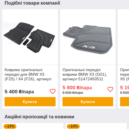
Подібні товари компанії
Коврики оригінальні
Оригінальні передні
Ориг
передні для BMW X3
коврики BMW X3 (G01),
пере
(F25) / X4 (F26), артикул
артикул 51472450511
X5 (
51472458442
арти
5 800
5 1
₴/пара
5 400
₴/пара
6 500 ₴/пара
5 500
Купити
Купити
Акційні пропозиції та новинки
–14%
–14%