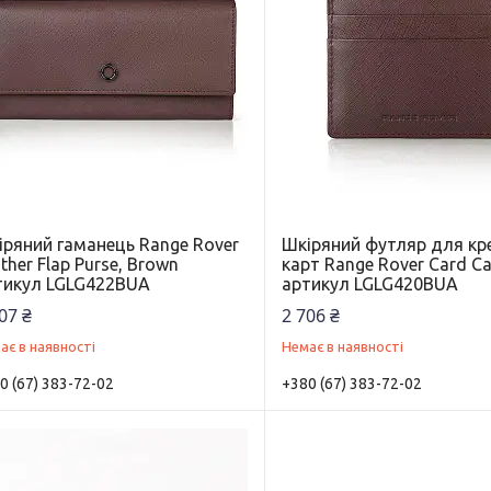
іряний гаманець Range Rover
Шкіряний футляр для кр
ther Flap Purse, Brown
карт Range Rover Card Ca
тикул LGLG422BUA
артикул LGLG420BUA
07 ₴
2 706 ₴
ає в наявності
Немає в наявності
0 (67) 383-72-02
+380 (67) 383-72-02