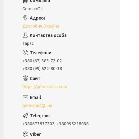
GermanOil
Дрогобич, Україна
Тарас
+380 (67) 383-72-02
+380 (99) 522-80-38
https://germanoil.in.ua/
germanoil@i.ua
+380673837202, +380995228038