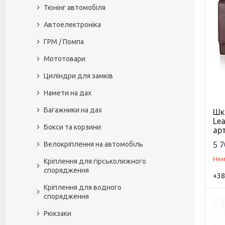
Тюнінг автомобіля
Автоелектроніка
ГРМ / Помпа
Мототовари
Циліндри для замків
Намети на дах
Багажники на дах
Шк
Lea
Бокси та корзини
ар
5 7
Велокріплення на автомобіль
Нем
Кріплення для гірськолижного
спорядження
+38
Кріплення для водного
спорядження
Рюкзаки