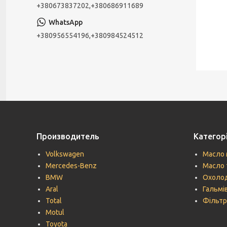
+380673837202,+380686911689
+380956554196,+380984524512
Производитель
Категорі
Volkswagen
Масло 
Mercedes-Benz
Масло 
BMW
Охолод
Aral
Гальмів
Total
Фільтр
Motul
Toyota