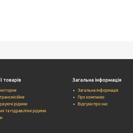
ї товарів
Загальна інформація
моторне
Загальна інформація
трансмісійне
Про компанію
жуючі рідини
Відгуки про нас
ні та гідравлічні рідини
и