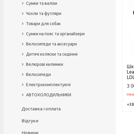
Сумки та валізи
Чохли та футляри
Товари для собак
Сумки на пояс та органайзери
Велосипеди та аксесуари
Дитячі коляски та сидіння
Велюрові килимки
Шк
Lea
Велосипеди
LD
Електрокомплектуючі
3 0
Нем
АВТОХОЛОДИЛЬНИКИ
+38
Доставка і оплата
Відгуки
Новини