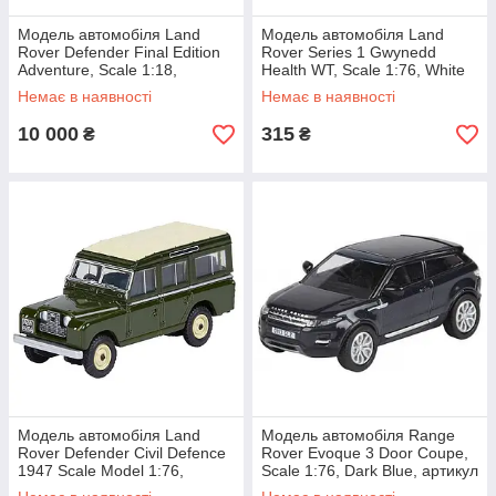
Модель автомобіля Land
Модель автомобіля Land
Rover Defender Final Edition
Rover Series 1 Gwynedd
Adventure, Scale 1:18,
Health WT, Scale 1:76, White
Orange, артикул
артикул LBDC545WTA
Немає в наявності
Немає в наявності
LDLC035ORW
10 000
315
₴
₴
Модель автомобіля Land
Модель автомобіля Range
Rover Defender Civil Defence
Rover Evoque 3 Door Coupe,
1947 Scale Model 1:76,
Scale 1:76, Dark Blue, артикул
артикул LBDC544GNA
LBDC542BLA