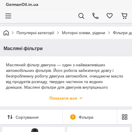
GermanOil.in.ua
Популярні категорії
Моторні оливи, рідини
Фільтри д
Масляні фільтри
Масляний фільтр двигуна ― один з найважливіших
автомобільних фільтрів. Його робота забезпечує довгу і
безпроблемну роботу двигуна автомобіля, очищаючи масло
від продуктів розпаду, твердих частинок та водних
домішок. Масляні фільтри для двигунів внутрішнього
згоряння є витратними матеріалами та планово замінюються
Показати все
при техобслуговуванні одночасно із заміною масла кожні 10-
20 тисяч км пробігу.
В нашому інтернет-магазині
GermanOil
ви можете замовити
Сортування
0
Фільтри
масляний фільтр австрійської фірми Knecht
для більшості
популярних автомобілів
. Якщо ви не знаєте, яка модель
фільтра підходить для вашого автомобіля, наші менеджери