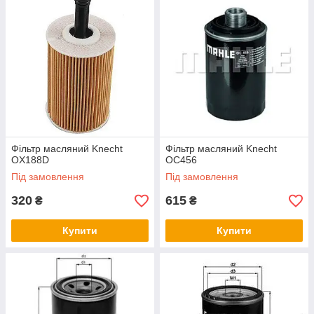
допоможуть його підібрати
Фільтр масляний Knecht
Фільтр масляний Knecht
OX188D
OC456
Під замовлення
Під замовлення
320
615
₴
₴
Купити
Купити