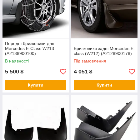
Передні бризковики для
Mercedes E-Class W213
Бризковики задні Mercedes Е-
(A2138900100)
class (W212) (A2128900178)
В наявності
Під замовлення
5 500
4 051
₴
₴
Купити
Купити