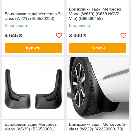
Бризковики задні Mercedes
Бризковики задні Mercedes S-
Viano (W639) (C639 NCV2
class (W221) (B66528233)
Vito) (B66560459)
В наявності
В наявності
4 645
3 000
₴
₴
Купити
Купити
Бризковики задні Mercedes
Бризковики задні Mercedes S-
Viano (W639) (B66580001)
class (W222) (A2228900178)