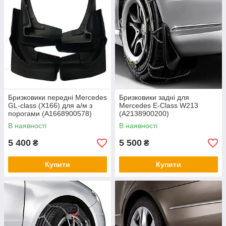
Бризковики передні Mercedes
Бризковики задні для
GL-class (X166) для а/м з
Mercedes E-Class W213
порогами (A1668900578)
(A2138900200)
В наявності
В наявності
5 400
5 500
₴
₴
Купити
Купити