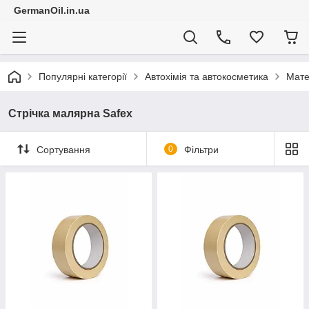
GermanOil.in.ua
Популярні категорії
Автохімія та автокосметика
Мате
Стрічка малярна Safex
Сортування
0
Фільтри