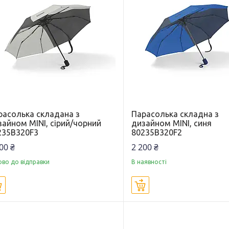
расолька складана з
Парасолька складна з
зайном MINI, сірий/чорний
дизайном MINI, синя
235B320F3
80235B320F2
00 ₴
2 200 ₴
ово до відправки
В наявності
Купити
Купити