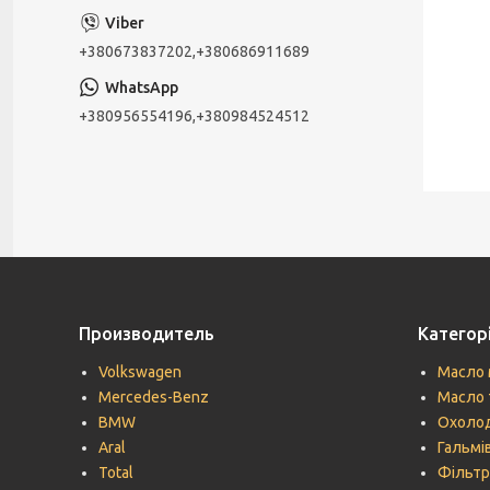
+380673837202,+380686911689
+380956554196,+380984524512
Производитель
Категорі
Volkswagen
Масло 
Mercedes-Benz
Масло 
BMW
Охолод
Aral
Гальмів
Total
Фільтр