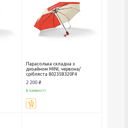
Парасолька складна з
дизайном MINI, червона/
срібляста 80235B320F4
2 200 ₴
В наявності
Купити