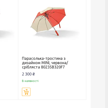
Парасолька-тростина з
дизайном MINI, червона/
срібляста 80235B320F7
2 300 ₴
В наявності
Купити