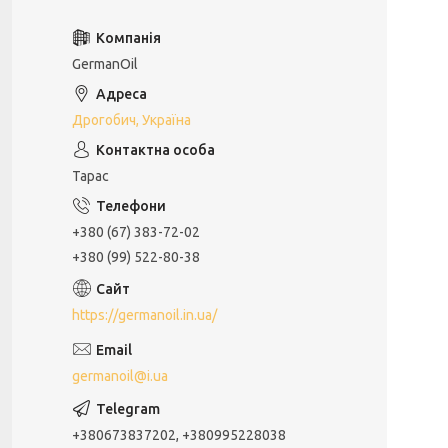
GermanOil
Дрогобич, Україна
Тарас
+380 (67) 383-72-02
+380 (99) 522-80-38
https://germanoil.in.ua/
germanoil@i.ua
+380673837202, +380995228038