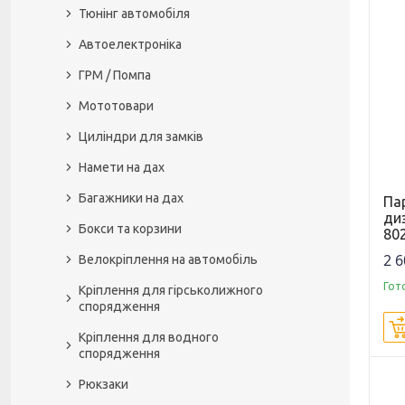
Тюнінг автомобіля
Автоелектроніка
ГРМ / Помпа
Мототовари
Циліндри для замків
Намети на дах
Багажники на дах
Па
ди
Бокси та корзини
80
2 6
Велокріплення на автомобіль
Гот
Кріплення для гірськолижного
спорядження
Кріплення для водного
спорядження
Рюкзаки