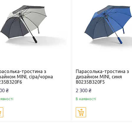
расолька-тростина з
Парасолька-тростина з
айном MINI, сіра/чорна
дизайном MINI, синя
235B320F6
80235B320F5
00 ₴
2 300 ₴
аявності
В наявності
Купити
Купити