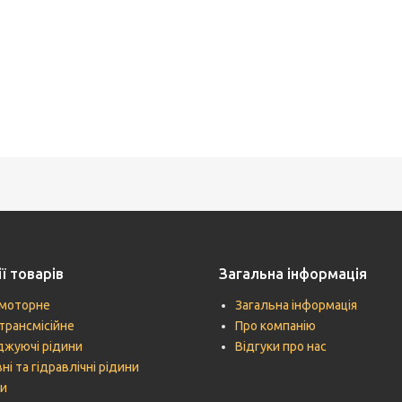
ї товарів
Загальна інформація
моторне
Загальна інформація
трансмісійне
Про компанію
жуючі рідини
Відгуки про нас
ні та гідравлічні рідини
и