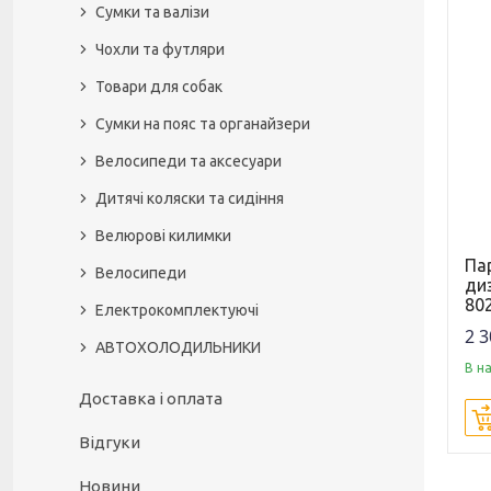
Сумки та валізи
Чохли та футляри
Товари для собак
Сумки на пояс та органайзери
Велосипеди та аксесуари
Дитячі коляски та сидіння
Велюрові килимки
Па
Велосипеди
диз
80
Електрокомплектуючі
2 3
АВТОХОЛОДИЛЬНИКИ
В н
Доставка і оплата
Відгуки
Новини